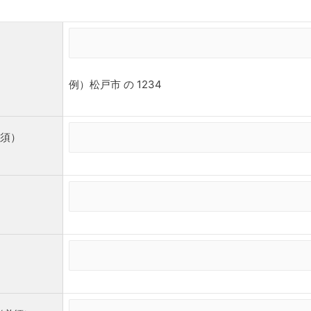
例）松戸市 の 1234
必須）