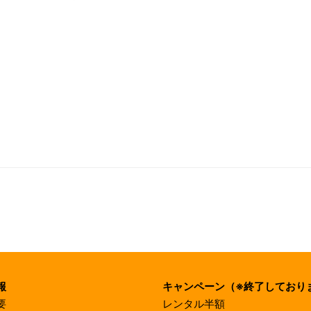
報
キャンペーン（※終了しており
要
レンタル半額